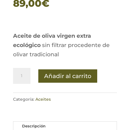
89,00
€
Aceite de oliva virgen extra
ecológico
sin filtrar procedente de
olivar tradicional
Caja
Añadir al carrito
de
10
unidades
Categoría:
Aceites
Aceite
de
Descripción
oliva