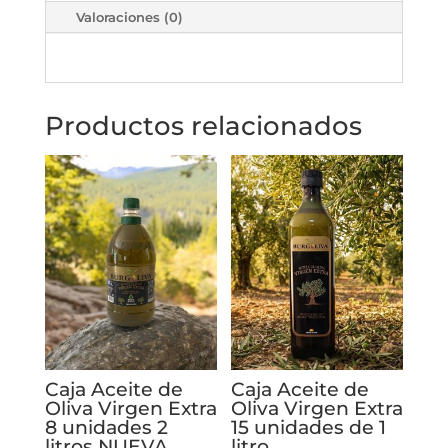
Valoraciones (0)
virgen
extra
ecológico
vidrio
Productos relacionados
1
Litro
cantidad
Caja Aceite de
Caja Aceite de
Oliva Virgen Extra
Oliva Virgen Extra
8 unidades 2
15 unidades de 1
litros NUEVA
litro