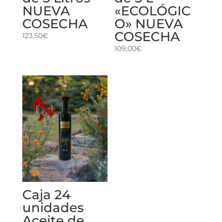
NUEVA
«ECOLÓGIC
COSECHA
O» NUEVA
COSECHA
123,50
€
109,00
€
Caja 24
unidades
Aceite de