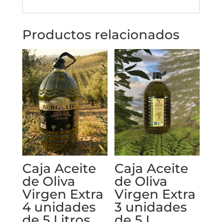
ml
VIDRIO
Productos relacionados
cantidad
Caja Aceite
Caja Aceite
de Oliva
de Oliva
Virgen Extra
Virgen Extra
4 unidades
3 unidades
de 5 Litros
de 5 L