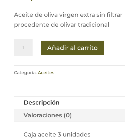
Aceite de oliva virgen extra sin filtrar
procedente de olivar tradicional
Caja
Añadir al carrito
Aceite
de
Oliva
Categoría:
Aceites
Virgen
Extra
Descripción
24
unidades
Valoraciones (0)
de
500
Caja aceite 3 unidades